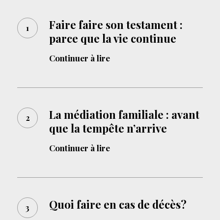
Faire
faire
Faire faire son testament :
parce que la vie continue
son
testament
Continuer à lire
:
parce
La
que
médiation
La médiation familiale : avant
la
que la tempête n’arrive
familiale
vie
:
continue
Continuer à lire
avant
que
Quoi
la
faire
Quoi faire en cas de décès?
tempête
en