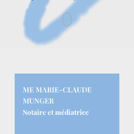
Navigate
to
the
next
section
ME MARIE-CLAUDE
MUNGER
Notaire et médiatrice