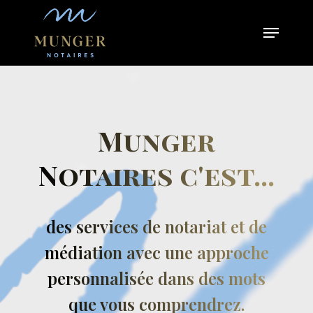
Skip
Menu
to
Close
main
Menu
content
Munger
Notaires c'est...
des services de notariat et de
médiation avec une approche
personnalisée dans des mots
que vous comprendrez.