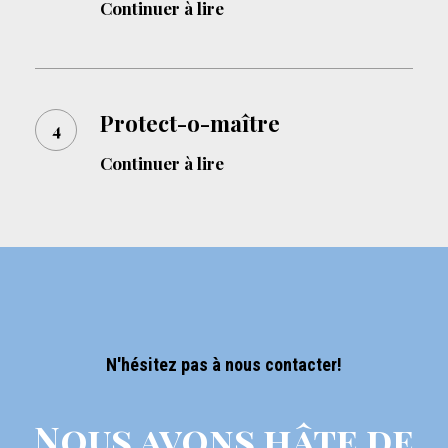
n’arrive
Continuer à lire
cas
de
Protect-
décès?
o-
Protect-o-maître
maître
Continuer à lire
N'hésitez pas à nous contacter!
Nous avons hâte de